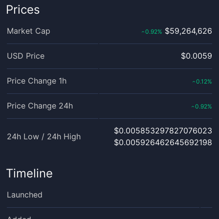
Prices
Market Cap
$59,264,626
0.92
%
‹
USD Price
$0.0059
Price Change 1h
0.12
%
‹
Price Change 24h
0.92
%
‹
$0.005853297827076023
24h Low / 24h High
$0.005926462645692198
Timeline
Launched