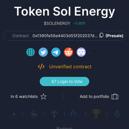
Token Sol Energy
$
SOLENERGY
0.92
%
‹
Contract
0xf390fe56e4403d55f202037dc0bba9302e1dea
(Presale)
Unverified contract
67 Login to Vote
In 6 watchlists
Add to portfolio
Badges